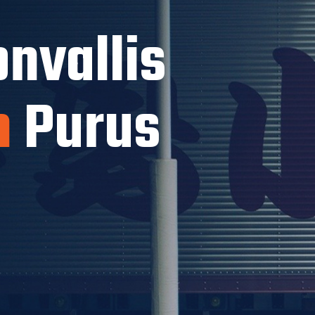
nvallis
n
Purus